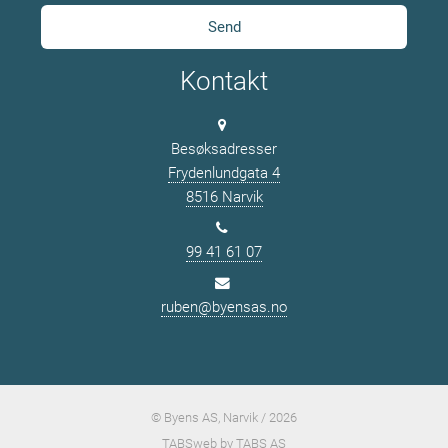
Kontakt
Besøksadresser
Frydenlundgata 4
8516 Narvik
99 41 61 07
ruben@byensas.no
© Byens AS, Narvik / 2026
TABSweb
by TABS AS